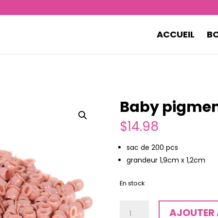
ACCUEIL
B
Baby pigmen
$
14.98
sac de 200 pcs
grandeur 1,9cm x 1,2cm
En stock
quantité
AJOUTER 
de