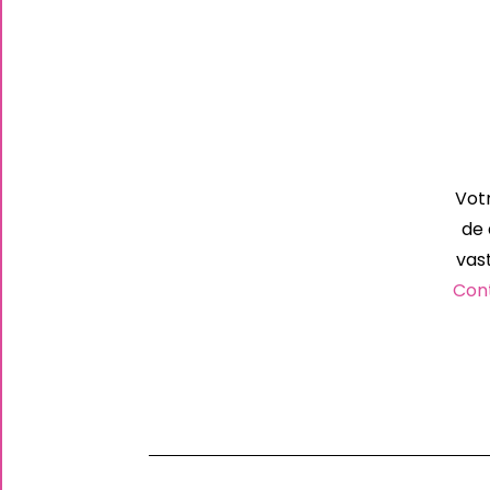
Vot
de 
vas
Con