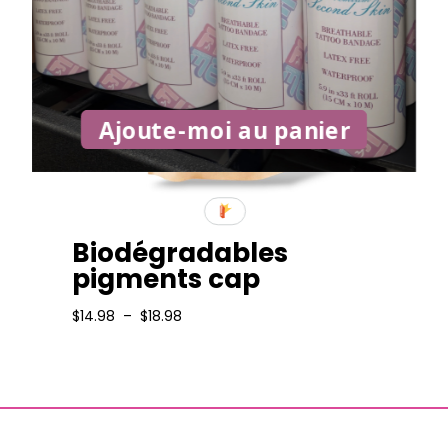
Ajoute-moi au panier
Biodégradables
pigments cap
Plage
$
14.98
–
$
18.98
de
prix :
$14.98
à
$18.98