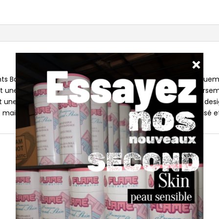
ts Baby Pigment Cap sont des accessoires conçus spécifiqueme
ent une base large et stable qui minimise les risques de renverse
 une utilisation simple et sécurisée pour les tatoueurs. Leur des
 main, tout en assurant un environnement de travail organisé e