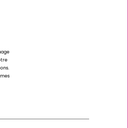
uage
otre
ons.
ommes